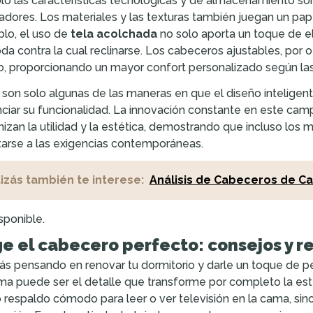
lo las características tecnológicas y de almacenamiento s
adores. Los materiales y las texturas también juegan un pape
lo, el uso de
tela acolchada
no solo aporta un toque de el
a contra la cual reclinarse. Los cabeceros ajustables, por ot
, proporcionando un mayor confort personalizado según las
 son solo algunas de las maneras en que el diseño inteligen
ciar su funcionalidad. La innovación constante en este ca
izan la utilidad y la estética, demostrando que incluso los
arse a las exigencias contemporáneas.
izás también te interese:
Análisis de Cabeceros de C
sponible.
ge el cabecero perfecto: consejos y
tás pensando en renovar tu dormitorio y darle un toque de per
ma puede ser el detalle que transforme por completo la esté
respaldo cómodo para leer o ver televisión en la cama, sin