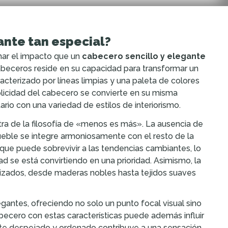
ante tan especial?
mar el impacto que un
cabecero sencillo y elegante
abeceros reside en su capacidad para transformar un
cterizado por líneas limpias y una paleta de colores
implicidad del cabecero se convierte en su misma
rio con una variedad de estilos de interiorismo.
ra de la filosofía de «menos es más». La ausencia de
eble se integre armoniosamente con el resto de la
que puede sobrevivir a las tendencias cambiantes, lo
d se está convirtiendo en una prioridad. Asimismo, la
ilizados, desde maderas nobles hasta tejidos suaves
egantes, ofreciendo no solo un punto focal visual sino
becero con estas características puede además influir
nte despejado y ordenado contribuye a una sensación