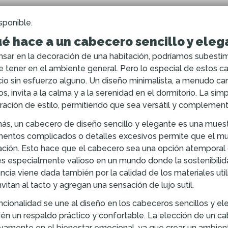
sponible.
é hace a un cabecero sencillo y eleg
nsar en la decoración de una habitación, podríamos subesti
 tener en el ambiente general. Pero lo especial de estos c
io sin esfuerzo alguno. Un diseño minimalista, a menudo cara
os, invita a la calma y a la serenidad en el dormitorio. La s
ración de estilo, permitiendo que sea versátil y complementa
s, un cabecero de diseño sencillo y elegante es una muest
entos complicados o detalles excesivos permite que el mu
ación. Esto hace que el cabecero sea una opción atemporal 
es especialmente valioso en un mundo donde la sostenibilida
ncia viene dada también por la calidad de los materiales ut
nvitan al tacto y agregan una sensación de lujo sutil.
ncionalidad se une al diseño en los cabeceros sencillos y el
én un respaldo práctico y confortable. La elección de un ca
ivamente en el bienestar emocional, ya que crear un ambie