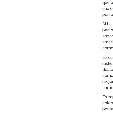
que p
una c
perso
Al ha
perso
espac
amari
como 
En cu
rústi
desta
comod
mejor
como 
Es im
color
por t