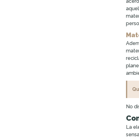
acero
aquel
mater
perso
Mat
Ademá
mater
recic
plane
ambie
Qu
No di
Com
La el
sensa