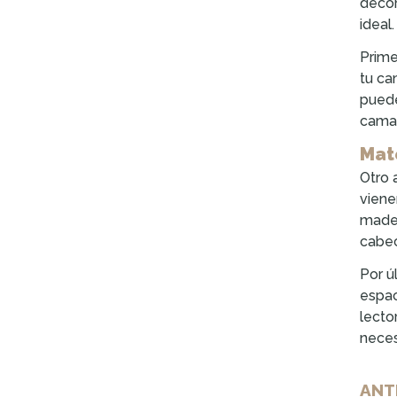
decor
ideal.
Prime
tu ca
puede
camas
Mate
Otro 
viene
mader
cabec
Por ú
espac
lecto
neces
ANT