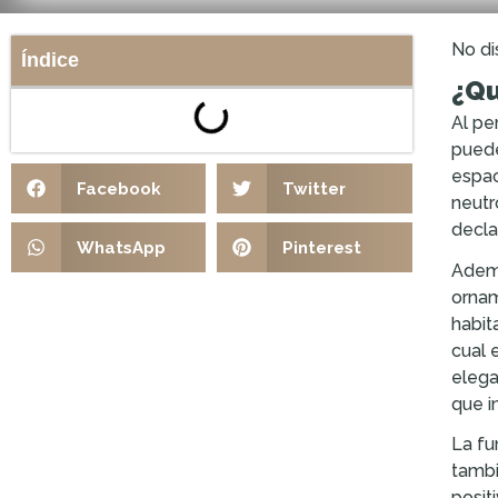
No di
Índice
¿Qu
Al pe
puede
espac
Facebook
Twitter
neutr
decla
WhatsApp
Pinterest
Ademá
ornam
habit
cual 
elega
que i
La fu
tambi
posit