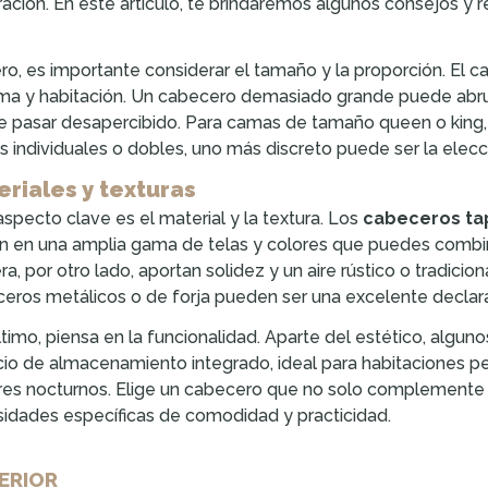
ación. En este artículo, te brindaremos algunos consejos 
ro, es importante considerar el tamaño y la proporción. El 
ma y habitación. Un cabecero demasiado grande puede abr
 pasar desapercibido. Para camas de tamaño queen o king
 individuales o dobles, uno más discreto puede ser la elecc
riales y texturas
aspecto clave es el material y la textura. Los
cabeceros ta
n en una amplia gama de telas y colores que puedes combin
a, por otro lado, aportan solidez y un aire rústico o tradicio
eros metálicos o de forja pueden ser una excelente declara
ltimo, piensa en la funcionalidad. Aparte del estético, alg
io de almacenamiento integrado, ideal para habitaciones pe
res nocturnos. Elige un cabecero que no solo complemente l
idades específicas de comodidad y practicidad.
ERIOR