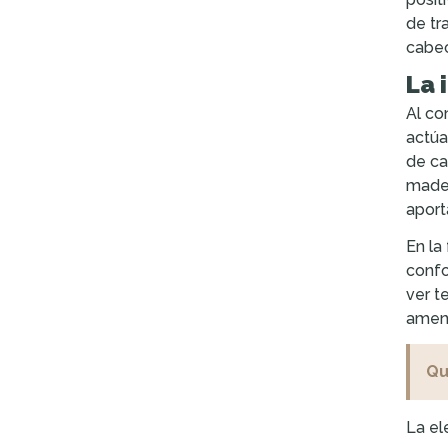
de tr
cabec
La 
Al co
actúa
de ca
mader
aport
En la
confo
ver t
amena
Qu
La el