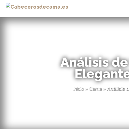
Análisis d
Elegante
Inicio
»
Cama
»
Análisis 