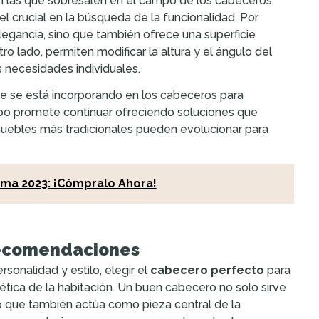
on las que sobresalen en el campo de los cabeceros
l crucial en la búsqueda de la funcionalidad. Por
egancia, sino que también ofrece una superficie
ro lado, permiten modificar la altura y el ángulo del
 necesidades individuales.
te se está incorporando en los cabeceros para
mpo promete continuar ofreciendo soluciones que
 muebles más tradicionales pueden evolucionar para
ama 2023: ¡Cómpralo Ahora!
 recomendaciones
sonalidad y estilo, elegir el
cabecero perfecto
para
tica de la habitación. Un buen cabecero no solo sirve
o que también actúa como pieza central de la