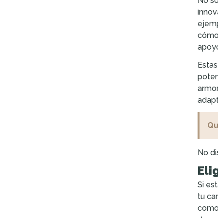
No so
innov
ejemp
cómod
apoyo
Estas
poten
armon
adapt
Qu
No di
Eli
Si es
tu ca
como 