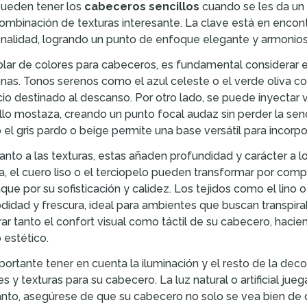
ueden tener los
cabeceros sencillos
cuando se les da un 
ombinación de texturas interesante. La clave está en encontra
nalidad, logrando un punto de enfoque elegante y armonioso
blar de colores para cabeceros, es fundamental considerar 
nas. Tonos serenos como el azul celeste o el verde oliva con
io destinado al descanso. Por otro lado, se puede inyectar v
llo mostaza, creando un punto focal audaz sin perder la senc
el gris pardo o beige permite una base versátil para incorpora
anto a las texturas, estas añaden profundidad y carácter a 
ca, el cuero liso o el terciopelo pueden transformar por com
que por su sofisticación y calidez. Los tejidos como el lino 
idad y frescura, ideal para ambientes que buscan transpirabi
ar tanto el confort visual como táctil de su cabecero, haci
estético.
portante tener en cuenta la iluminación y el resto de la dec
es y texturas para su cabecero. La luz natural o artificial jue
anto, asegúrese de que su cabecero no solo se vea bien de 