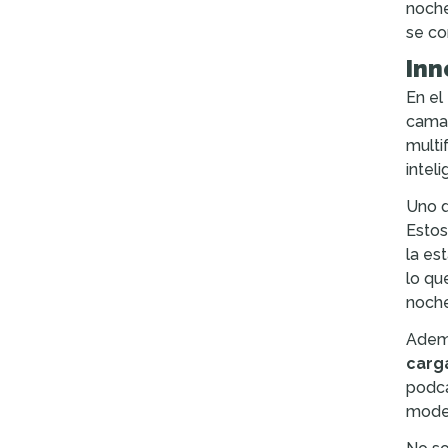
noche
se co
Inn
En el
cama
multi
intel
Uno d
Estos
la es
lo qu
noche
Ademá
carg
podca
moder