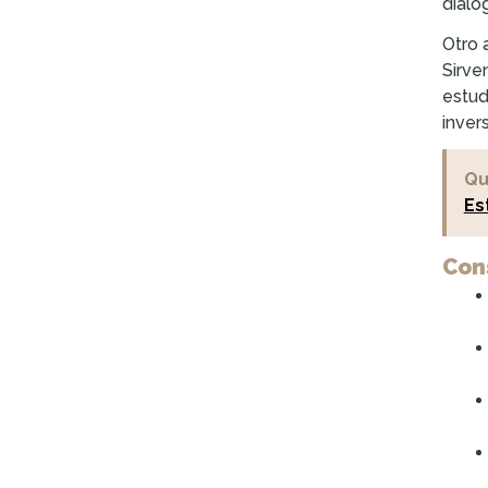
dialo
Otro 
Sirve
estud
inver
Qu
Es
Con