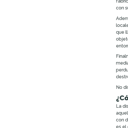
fabri
con s
Adem
local
que l
objet
entor
Final
media
perdu
destr
No di
¿Có
La di
aquel
con d
es el