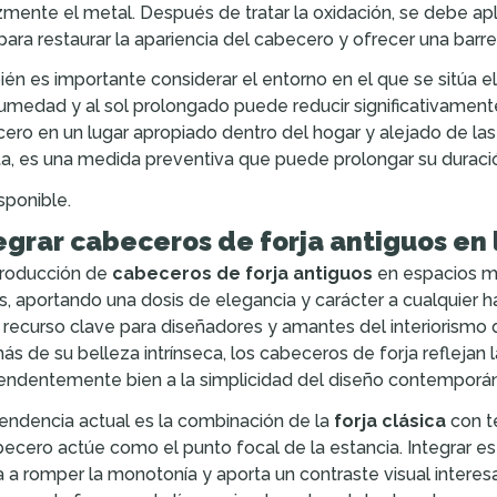
zmente el metal. Después de tratar la oxidación, se debe apl
 para restaurar la apariencia del cabecero y ofrecer una barre
én es importante considerar el entorno en el que se sitúa el 
humedad y al sol prolongado puede reducir significativamente 
ero en un lugar apropiado dentro del hogar y alejado de las v
ta, es una medida preventiva que puede prolongar su duración
sponible.
egrar cabeceros de forja antiguos e
troducción de
cabeceros de forja antiguos
en espacios mo
os, aportando una dosis de elegancia y carácter a cualquier 
 recurso clave para diseñadores y amantes del interiorismo 
s de su belleza intrínseca, los cabeceros de forja reflejan
endentemente bien a la simplicidad del diseño contemporá
endencia actual es la combinación de la
forja clásica
con t
becero actúe como el punto focal de la estancia. Integrar e
 a romper la monotonía y aporta un contraste visual interesante