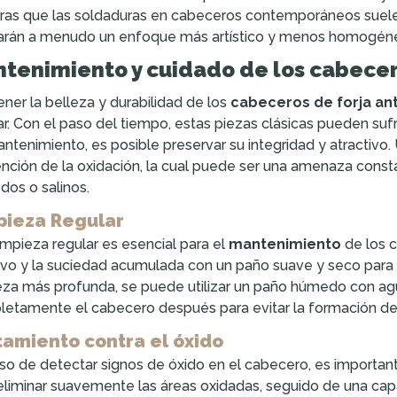
ras que las soldaduras en cabeceros contemporáneos suelen
arán a menudo un enfoque más artístico y menos homogéne
tenimiento y cuidado de los cabecer
ner la belleza y durabilidad de los
cabeceros de forja an
ar. Con el paso del tiempo, estas piezas clásicas pueden suf
ntenimiento, es posible preservar su integridad y atractivo. 
nción de la oxidación, la cual puede ser una amenaza const
os o salinos.
pieza Regular
impieza regular es esencial para el
mantenimiento
de los c
lvo y la suciedad acumulada con un paño suave y seco para p
eza más profunda, se puede utilizar un paño húmedo con agu
etamente el cabecero después para evitar la formación de
tamiento contra el óxido
so de detectar signos de óxido en el cabecero, es important
eliminar suavemente las áreas oxidadas, seguido de una ca