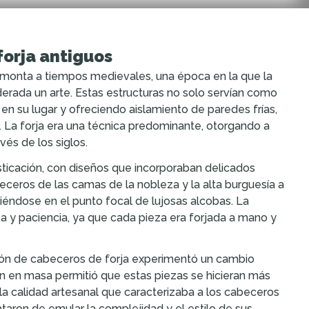
forja antiguos
monta a tiempos medievales, una época en la que la
derada un arte. Estas estructuras no solo servían como
n su lugar y ofreciendo aislamiento de paredes frías,
. La forja era una técnica predominante, otorgando a
és de los siglos.
sticación, con diseños que incorporaban delicados
eceros de las camas de la nobleza y la alta burguesía a
éndose en el punto focal de lujosas alcobas. La
a y paciencia, ya que cada pieza era forjada a mano y
cción de cabeceros de forja experimentó un cambio
ón en masa permitió que estas piezas se hicieran más
a calidad artesanal que caracterizaba a los cabeceros
taron de emular la complejidad y el estilo de sus