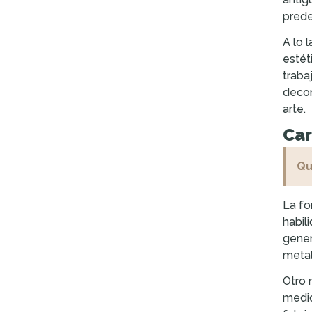
prede
A lo 
estét
traba
decor
arte.
Car
Qu
La fo
habil
gener
metal
Otro 
medio