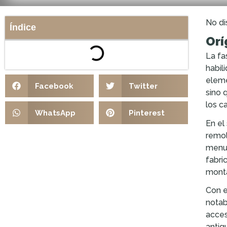
No di
Índice
Orí
La fa
habil
eleme
Facebook
Twitter
sino 
los c
WhatsApp
Pinterest
En el 
remol
menud
fabri
monta
Con e
notab
acces
antig