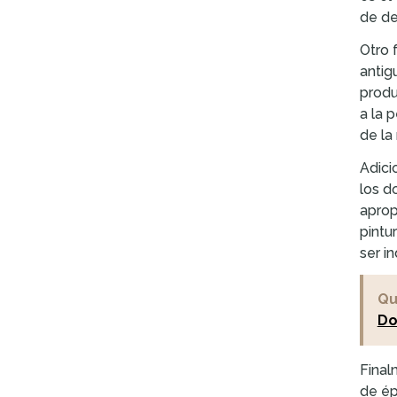
de de
Otro 
antig
produ
a la 
de la
Adici
los d
aprop
pintu
ser i
Qu
Do
Final
de ép