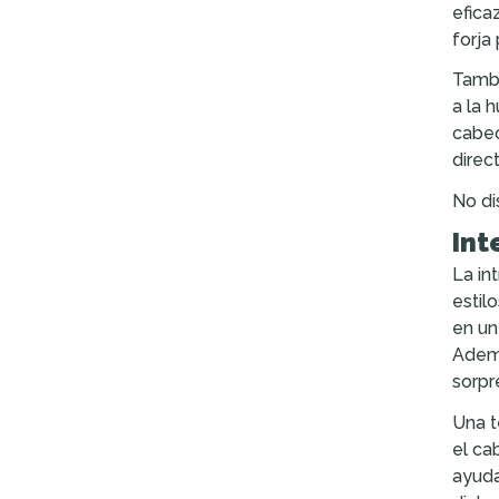
efica
forja
Tambi
a la 
cabec
direc
No di
Int
La in
estil
en un
Ademá
sorpr
Una t
el ca
ayuda