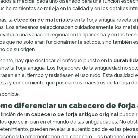
cados a medida, cada uno diseñado para una función específi
us herramientas se refleja en la calidad y en los detalles intr
ás, la
elección de materiales
en la forja antigua revela u
es. Los artesanos seleccionaban cuidadosamente los metales
levaba a una variación regional en la apariencia y en las técn
os que no solo eran funcionalmente sólidos, sino también esté
no de su origen.
mente, hay que destacar el enfoque puesto en la
durabilid
nte la forja antigua. Los forjadores de la antigüedad no sol
rasen en el tiempo y resistiesen el uso rudo. Esta dualidad e
eza y conocimiento que poseían los maestros de la forja d
sponible.
mo diferenciar un cabecero de forja 
stinción de un
cabecero de forja antiguo original
puede re
los que se inician en el mundo de las antigüedades. No obst
etenimiento, pueden revelar la autenticidad de estas piezas
 diseño y la ornamentación del cabecero. Los patrones gen