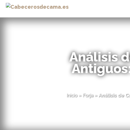
Análisis 
Antiguos:
Inicio
»
Forja
»
Análisis de C