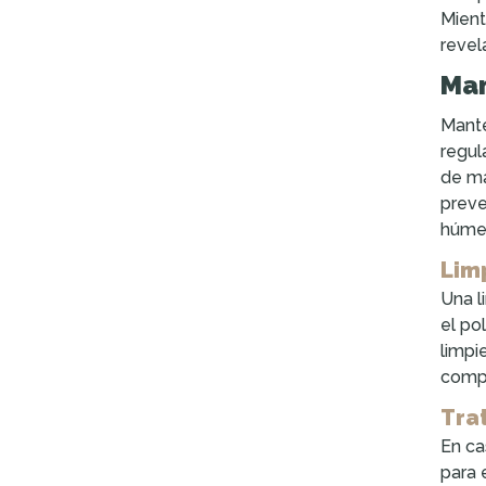
Mient
revel
Man
Mante
regul
de ma
preve
húmed
Lim
Una l
el po
limpi
compl
Tra
En ca
para 