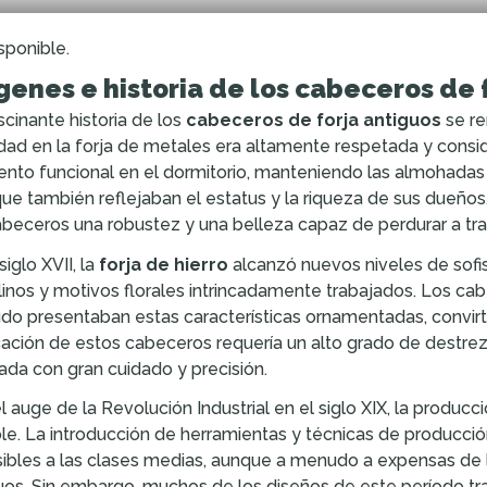
sponible.
genes e historia de los cabeceros de 
scinante historia de los
cabeceros de forja antiguos
se re
idad en la forja de metales era altamente respetada y consi
nto funcional en el dormitorio, manteniendo las almohadas e
que también reflejaban el estatus y la riqueza de sus dueños
abeceros una robustez y una belleza capaz de perdurar a trav
siglo XVII, la
forja de hierro
alcanzó nuevos niveles de sofi
inos y motivos florales intrincadamente trabajados. Los cab
o presentaban estas características ornamentadas, convirti
cación de estos cabeceros requería un alto grado de destrez
da con gran cuidado y precisión.
l auge de la Revolución Industrial en el siglo XIX, la produ
le. La introducción de herramientas y técnicas de producci
ibles a las clases medias, aunque a menudo a expensas de l
uos. Sin embargo, muchos de los diseños de este período tra