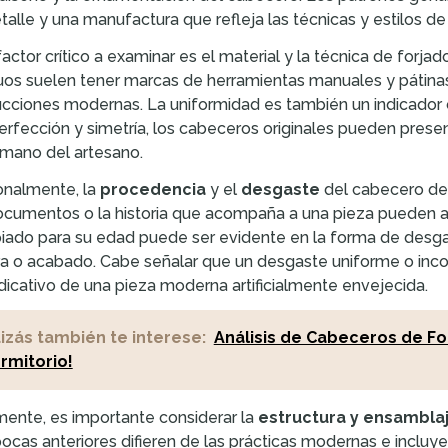
talle y una manufactura que refleja las técnicas y estilos de
factor crítico a examinar es el material y la técnica de forja
uos suelen tener marcas de herramientas manuales y pátinas n
cciones modernas. La uniformidad es también un indicador c
perfección y simetría, los cabeceros originales pueden presen
 mano del artesano.
onalmente, la
procedencia
y el
desgaste
del cabecero de 
ocumentos o la historia que acompaña a una pieza pueden ayud
iado para su edad puede ser evidente en la forma de desgas
ra o acabado. Cabe señalar que un desgaste uniforme o inc
ndicativo de una pieza moderna artificialmente envejecida.
izás también te interese:
Análisis de Cabeceros de Fo
rmitorio!
mente, es importante considerar la
estructura y ensambla
ocas anteriores difieren de las prácticas modernas e inclu