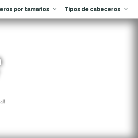
eros por tamaños
Tipos de cabeceros
a
d!