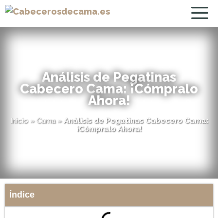
Análisis de Pegatinas
Cabecero Cama: ¡Cómpralo
Ahora!
Inicio
»
Cama
»
Análisis de Pegatinas Cabecero Cama:
¡Cómpralo Ahora!
Índice