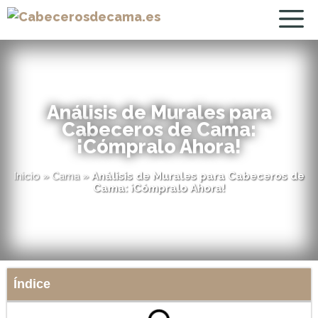
Análisis de Murales para
Cabeceros de Cama:
¡Cómpralo Ahora!
Inicio
»
Cama
»
Análisis de Murales para Cabeceros de
Cama: ¡Cómpralo Ahora!
Índice