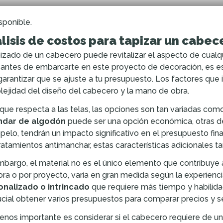
sponible.
lisis de costos para tapizar un cabec
pizado de un cabecero puede revitalizar el aspecto de cualq
 antes de embarcarte en este proyecto de decoración, es es
garantizar que se ajuste a tu presupuesto. Los factores que in
ejidad del diseño del cabecero y la mano de obra.
 que respecta a las telas, las opciones son tan variadas co
ndar de algodón
puede ser una opción económica, otras de 
opelo, tendrán un impacto significativo en el presupuesto fin
ratamientos antimanchar, estas características adicionales t
mbargo, el material no es el único elemento que contribuye
ora o por proyecto, varía en gran medida según la experienci
onalizado o intrincado
que requiere más tiempo y habilidad
ucial obtener varios presupuestos para comparar precios y s
nos importante es considerar si el cabecero requiere de una