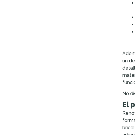
Ademá
un de
detal
mater
funci
No di
El 
Renov
forma
brico
artíc