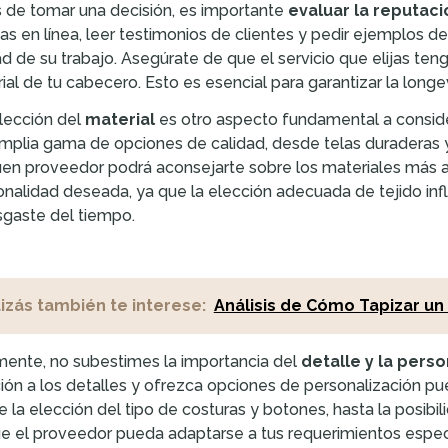
 de tomar una decisión, es importante
evaluar la reputaci
as en línea, leer testimonios de clientes y pedir ejemplos d
ad de su trabajo. Asegúrate de que el servicio que elijas ten
ial de tu cabecero. Esto es esencial para garantizar la long
lección del
material
es otro aspecto fundamental a conside
mplia gama de opciones de calidad, desde telas duraderas y f
en proveedor podrá aconsejarte sobre los materiales más ap
onalidad deseada, ya que la elección adecuada de tejido infl
sgaste del tiempo.
izás también te interese:
Análisis de Cómo Tapizar un
mente, no subestimes la importancia del
detalle y la perso
ión a los detalles y ofrezca opciones de personalización pu
 la elección del tipo de costuras y botones, hasta la posibi
e el proveedor pueda adaptarse a tus requerimientos especí