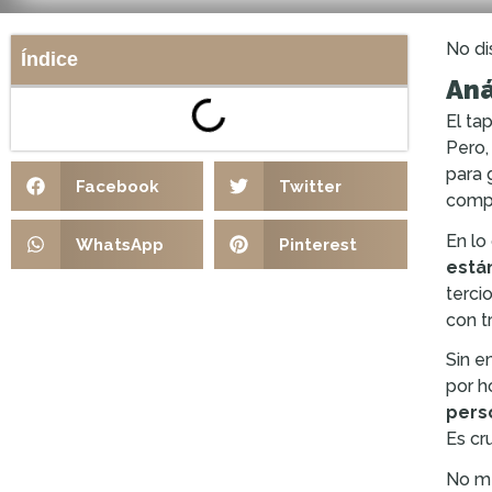
No di
Índice
Aná
El ta
Pero,
para 
Facebook
Twitter
compl
En lo
WhatsApp
Pinterest
está
terci
con t
Sin e
por h
pers
Es cr
No me