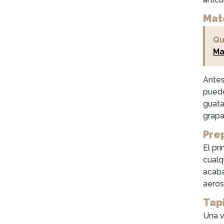
Mat
Qu
Ma
Antes
puede
guata
grapa
Pre
El pr
cualq
acaba
aeros
Tap
Una v