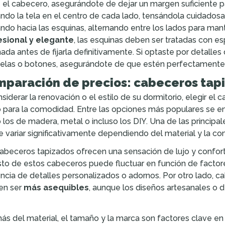
 el cabecero, asegurándote de dejar un margen suficiente pa
ndo la tela en el centro de cada lado, tensándola cuidadosa
ndo hacia las esquinas, alternando entre los lados para man
esional y elegante
, las esquinas deben ser tratadas con es
ada antes de fijarla definitivamente. Si optaste por detalle
elas o botones, asegurándote de que estén perfectamente 
paración de precios: cabeceros tapi
nsiderar la renovación o el estilo de su dormitorio, elegir el
para la comodidad. Entre las opciones más populares se e
los de madera, metal o incluso los DIY. Una de las principale
 variar significativamente dependiendo del material y la co
abeceros tapizados ofrecen una sensación de lujo y confor
sto de estos cabeceros puede fluctuar en función de factores 
ncia de detalles personalizados o adornos. Por otro lado, 
en ser
más asequibles
, aunque los diseños artesanales o
s del material, el tamaño y la marca son factores clave en 