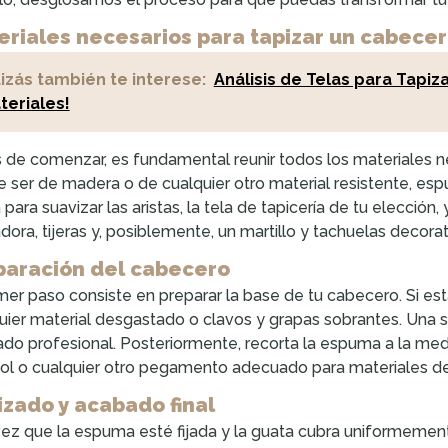
eriales necesarios para tapizar un cabece
izás también te interese:
Análisis de Telas para Tapi
teriales!
 de comenzar, es fundamental reunir todos los materiales n
 ser de madera o de cualquier otro material resistente, es
 para suavizar las aristas, la tela de tapicería de tu elecció
dora, tijeras y, posiblemente, un martillo y tachuelas decorat
paración del cabecero
imer paso consiste en preparar la base de tu cabecero. Si es
uier material desgastado o clavos y grapas sobrantes. Una sup
do profesional. Posteriormente, recorta la espuma a la medi
ol o cualquier otro pegamento adecuado para materiales de 
izado y acabado final
ez que la espuma esté fijada y la guata cubra uniformemente