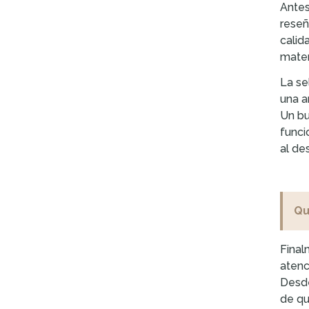
Antes
reseñ
calid
mater
La se
una a
Un bu
funci
al de
Qu
Final
atenc
Desde
de qu