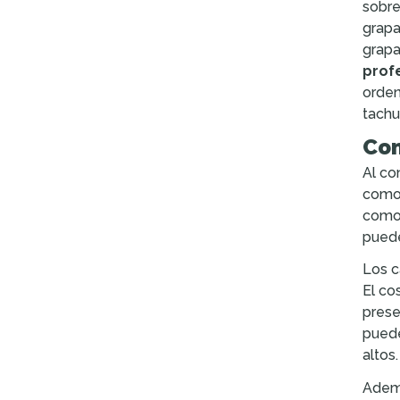
sobre
grapa
grapa
prof
orden
tachu
Com
Al co
como 
como 
puede
Los c
El co
prese
pued
altos.
Ademá