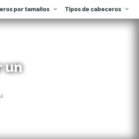
eros por tamaños
Tipos de cabeceros
r un
!