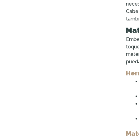
neces
Cabe 
tambi
Mat
Embel
toque
mater
pueda
Her
Mat