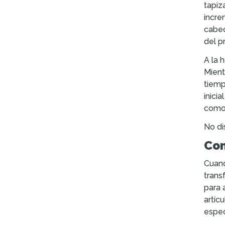
tapiz
incre
cabec
del p
A la 
Mient
tiemp
inici
como
No di
Con
Cuand
trans
para 
artíc
espec