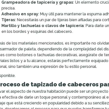
Grampeadora de tapicería y grapas
: Un elemento crucia
precisa.
Adhesivo en spray
: Muy útil para mantener la espuma adhe
Tijeras
: Necesitarás un par de tijeras bien afiladas para co
Martillo y tachuelas o clavos de tapicería
: Para darle u
en los bordes y esquinas del cabecero.
s de los materiales mencionados, es importante no olvidar l
sarmador de paleta, dependiendo de la complejidad del dis
les como botones o tachuelas decorativas, asegúrate de te
iales listos y a tu alcance, estarás perfectamente equipado
onal, sino también una expresión de tu estilo personal.
sponible.
proceso de tapizado de cabeceros pa
ar el aspecto de nuestra habitación puede ser un proyecto
 efectiva de darle un toque personal y contemporáneo al e
laje que está creciendo en popularidad debido a su sencille
ulo, desglosamos el proceso para que puedas transformar tu