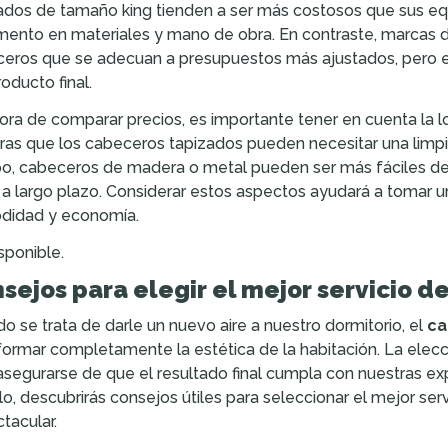
ados de tamaño king tienden a ser más costosos que sus eq
mento en materiales y mano de obra. En contraste, marcas 
eros que se adecuan a presupuestos más ajustados, pero est
roducto final.
hora de comparar precios, es importante tener en cuenta la 
ras que los cabeceros tapizados pueden necesitar una limpi
o, cabeceros de madera o metal pueden ser más fáciles de 
al a largo plazo. Considerar estos aspectos ayudará a tomar u
didad y economía.
sponible.
sejos para elegir el mejor servicio d
o se trata de darle un nuevo aire a nuestro dormitorio, el
ca
formar completamente la estética de la habitación. La elecc
asegurarse de que el resultado final cumpla con nuestras ex
ulo, descubrirás consejos útiles para seleccionar el mejor se
tacular.