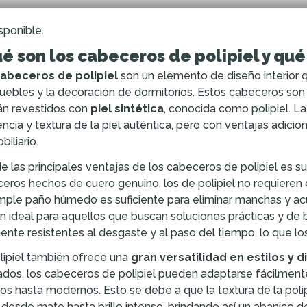
sponible.
é son los cabeceros de polipiel y qu
abeceros de polipiel
son un elemento de diseño interior
uebles y la decoración de dormitorios. Estos cabeceros son
án revestidos con
piel sintética
, conocida como polipiel. La 
encia y textura de la piel auténtica, pero con ventajas adic
iliario.
e las principales ventajas de los cabeceros de polipiel es s
eros hechos de cuero genuino, los de polipiel no requieren 
mple paño húmedo es suficiente para eliminar manchas y acu
n ideal para aquellos que buscan soluciones prácticas y de
ente resistentes al desgaste y al paso del tiempo, lo que lo
lipiel también ofrece una
gran versatilidad en estilos y 
dos, los cabeceros de polipiel pueden adaptarse fácilment
cos hasta modernos. Esto se debe a que la textura de la pol
r desde mate hasta brillo intenso, brindando así un abanico d