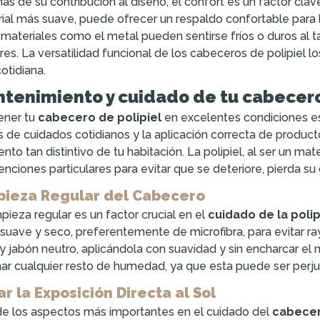
s de su contribución al diseño, el confort es un factor clave 
ial más suave, puede ofrecer un respaldo confortable para l
 materiales como el metal pueden sentirse fríos o duros al
ares. La versatilidad funcional de los cabeceros de polipiel 
cotidiana.
tenimiento y cuidado de tu cabecero
ener tu
cabecero de polipiel
en excelentes condiciones es 
s de cuidados cotidianos y la aplicación correcta de producto
nto tan distintivo de tu habitación. La polipiel, al ser un mate
enciones particulares para evitar que se deteriore, pierda su
pieza Regular del Cabecero
mpieza regular es un factor crucial en el
cuidado de la polip
suave y seco, preferentemente de microfibra, para evitar raya
y jabón neutro, aplicándola con suavidad y sin encharcar el 
nar cualquier resto de humedad, ya que esta puede ser perjudic
ar la Exposición Directa al Sol
e los aspectos más importantes en el cuidado del
cabecer