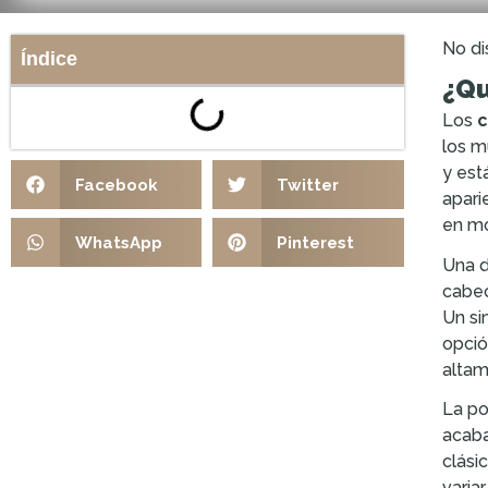
No di
Índice
¿Qu
Los
c
los m
y est
Facebook
Twitter
apari
en mob
WhatsApp
Pinterest
Una d
cabec
Un si
opció
altam
La po
acaba
clási
varia