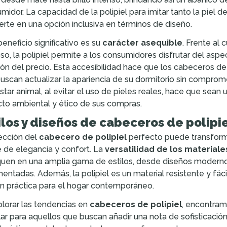
midor. La capacidad de la polipiel para imitar tanto la piel
erte en una opción inclusiva en términos de diseño.
beneficio significativo es su
carácter asequible
. Frente al
so, la polipiel permite a los consumidores disfrutar del asp
ión del precio. Esta accesibilidad hace que los cabeceros de
uscan actualizar la apariencia de su dormitorio sin compr
star animal, al evitar el uso de pieles reales, hace que sea
to ambiental y ético de sus compras.
ilos y diseños de cabeceros de polipi
ección del
cabecero de polipiel
perfecto puede transforma
 de elegancia y confort. La
versatilidad de los materiale
quen en una amplia gama de estilos, desde diseños moderno
entadas. Además, la polipiel es un material resistente y fáci
n práctica para el hogar contemporáneo.
plorar las tendencias en
cabeceros de polipiel
, encontram
ar para aquellos que buscan añadir una nota de sofisticación 