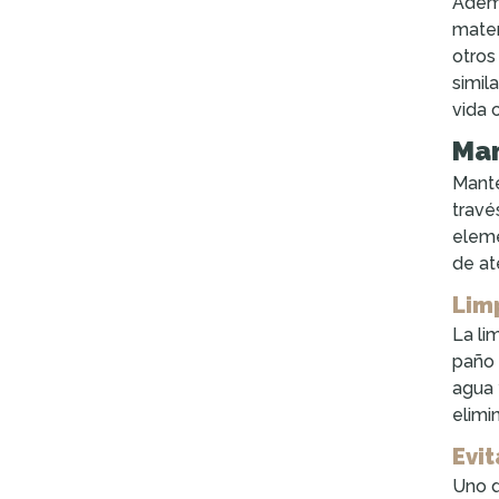
Ademá
mater
otros
simil
vida 
Man
Mant
travé
eleme
de at
Lim
La li
paño 
agua 
elimi
Evit
Uno d