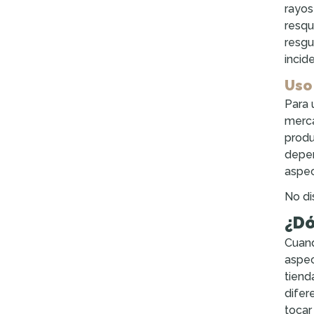
rayos
resqu
resgu
incide
Uso
Para 
merca
produ
depen
aspe
No di
¿Dó
Cuand
aspec
tiend
difer
tocar