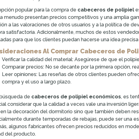
opción popular para la compra de
cabeceros de polipiel
es
s a menudo presentan precios competitivos y una amplia gam
ión a las valoraciones de otros usuarios y a la política de 
a satisfactoria. Adicionalmente, muchos de estos vendedore
ladas para que los clientes puedan hacerse una idea precis
sideraciones Al Comprar Cabeceros de Poli
Verificar la calidad del material: Asegúrese de que el polipi
Comparar precios: No se decante por la primera opción, re
Leer opiniones: Las reseñas de otros clientes pueden ofrec
compra y el uso a largo plazo.
 búsqueda de
cabeceros de polipiel económicos
, es ten
ial considerar que la calidad a veces vale una inversión li
 en la decoración del dormitorio sino que también deben resist
ialmente durante temporadas de rebajas, puede ser una estra
s, algunos fabricantes ofrecen precios reducidos en mode
ad del producto.