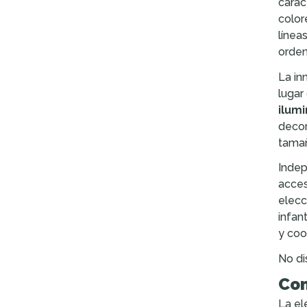
carac
color
línea
orden
La in
lugar
ilum
decor
tamañ
Indep
acces
elecc
infan
y coo
No di
Com
La el