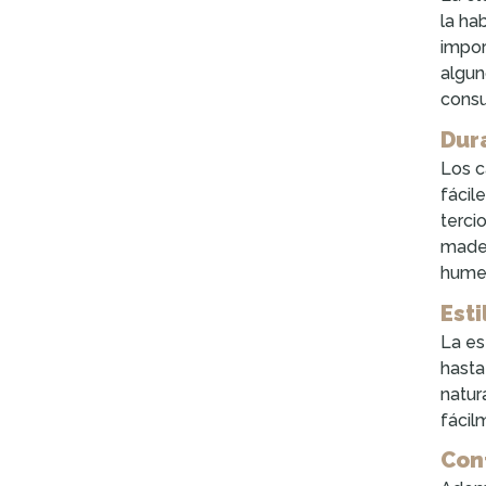
la ha
impor
algun
consu
Dur
Los c
fácil
terci
mader
humed
Esti
La es
hasta
natur
fácil
Con