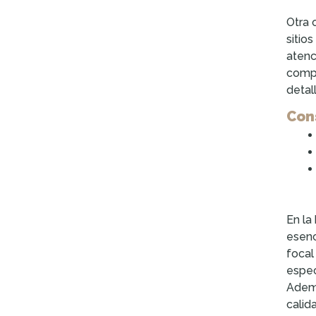
Otra 
sitio
atenc
compr
detal
Con
En la
esenc
focal
espec
Ademá
calid