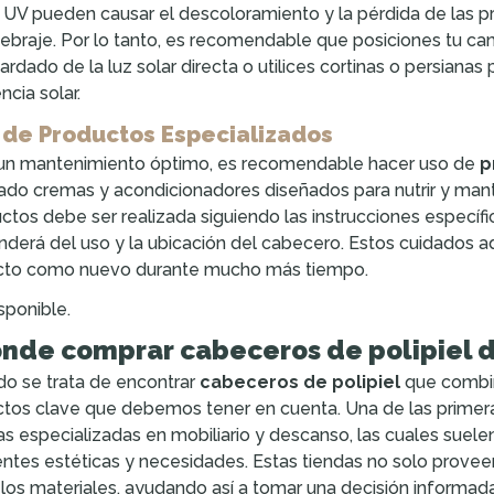
 UV pueden causar el descoloramiento y la pérdida de las pro
ebraje. Por lo tanto, es recomendable que posiciones tu 
ardado de la luz solar directa o utilices cortinas o persiana
ncia solar.
 de Productos Especializados
un mantenimiento óptimo, es recomendable hacer uso de
p
do cremas y acondicionadores diseñados para nutrir y mantene
ctos debe ser realizada siguiendo las instrucciones específi
derá del uso y la ubicación del cabecero. Estos cuidados 
cto como nuevo durante mucho más tiempo.
sponible.
nde comprar cabeceros de polipiel d
o se trata de encontrar
cabeceros de polipiel
que combina
tos clave que debemos tener en cuenta. Una de las primer
as especializadas en mobiliario y descanso, las cuales sue
entes estéticas y necesidades. Estas tiendas no solo provee
 los materiales, ayudando así a tomar una decisión informada