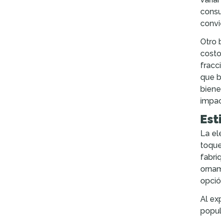
consu
convi
Otro 
costo
fracc
que b
biene
impac
Est
La el
toque
fabri
ornam
opció
Al ex
popul