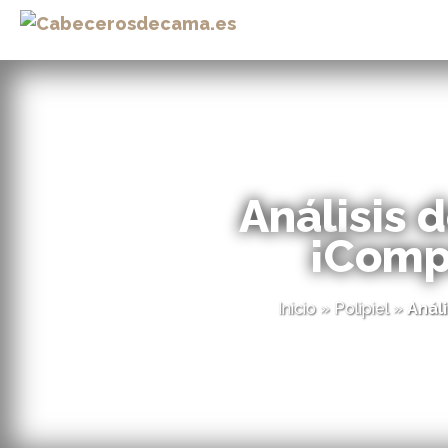
Análisis 
¡Compr
Inicio
»
Polipiel
»
Anál