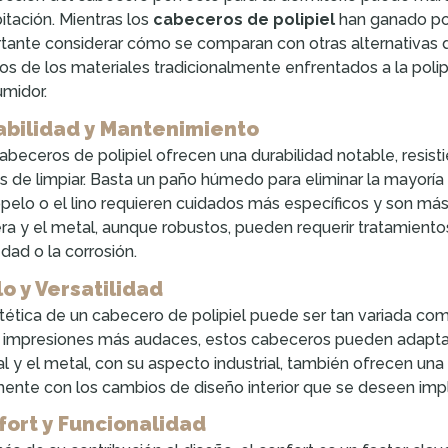
bitación. Mientras los
cabeceros de polipiel
han ganado pop
tante considerar cómo se comparan con otras alternativas d
os de los materiales tradicionalmente enfrentados a la polip
midor.
abilidad y Mantenimiento
abeceros de polipiel ofrecen una durabilidad notable, resist
es de limpiar. Basta un paño húmedo para eliminar la mayorí
opelo o el lino requieren cuidados más específicos y son más
a y el metal, aunque robustos, pueden requerir tratamiento
ad o la corrosión.
lo y Versatilidad
tética de un cabecero de polipiel puede ser tan variada co
 impresiones más audaces, estos cabeceros pueden adaptars
al y el metal, con su aspecto industrial, también ofrecen un
mente con los cambios de diseño interior que se deseen imp
fort y Funcionalidad