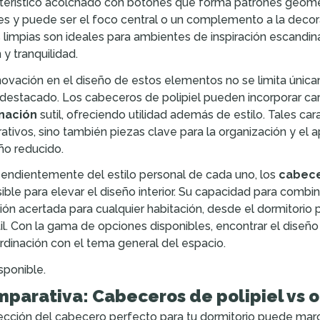
terístico acolchado con botones que forma patrones geomét
es y puede ser el foco central o un complemento a la decorac
s limpias son ideales para ambientes de inspiración escandi
 y tranquilidad.
novación en el diseño de estos elementos no se limita única
 destacado. Los cabeceros de polipiel pueden incorporar ca
inación
sutil, ofreciendo utilidad además de estilo. Tales c
ativos, sino también piezas clave para la organización y el
o reducido.
endientemente del estilo personal de cada uno, los
cabece
ible para elevar el diseño interior. Su capacidad para combin
ión acertada para cualquier habitación, desde el dormitorio pr
til. Con la gama de opciones disponibles, encontrar el dise
rdinación con el tema general del espacio.
sponible.
parativa: Cabeceros de polipiel vs o
ección del cabecero perfecto para tu dormitorio puede marca