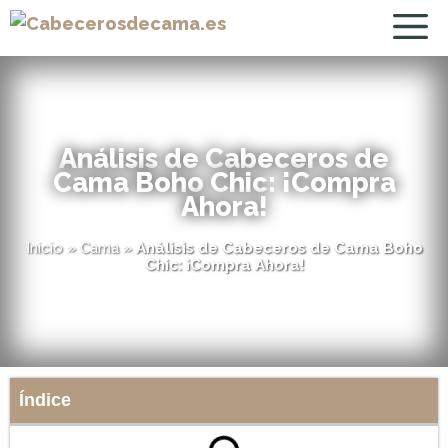
Análisis de Cabeceros de
Cama Boho Chic: ¡Compra
Ahora!
Inicio
»
Cama
»
Análisis de Cabeceros de Cama Boho
Chic: ¡Compra Ahora!
Índice