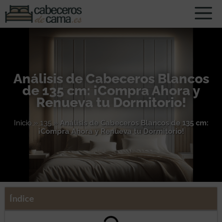
Análisis de Cabeceros Blancos
de 135 cm: ¡Compra Ahora y
Renueva tu Dormitorio!
Inicio
»
135
»
Análisis de Cabeceros Blancos de 135 cm:
¡Compra Ahora y Renueva tu Dormitorio!
Índice