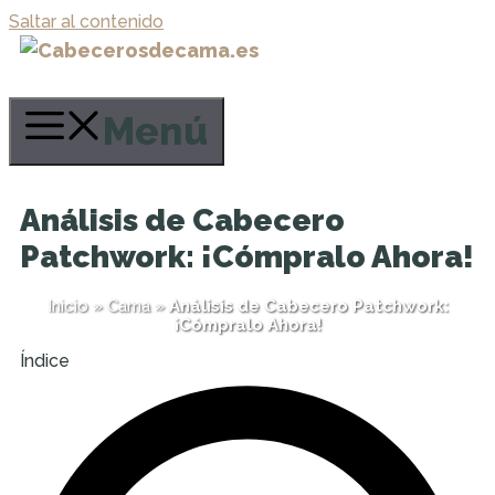
Saltar al contenido
Menú
Análisis de Cabecero
Patchwork: ¡Cómpralo Ahora!
Inicio
»
Cama
»
Análisis de Cabecero Patchwork:
¡Cómpralo Ahora!
Índice