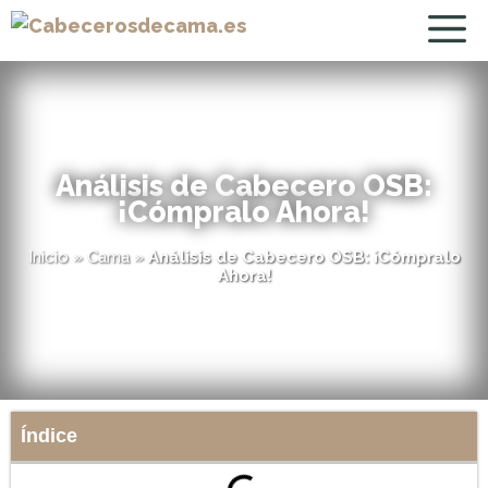
Análisis de Cabecero OSB:
¡Cómpralo Ahora!
Inicio
»
Cama
»
Análisis de Cabecero OSB: ¡Cómpralo
Ahora!
Índice