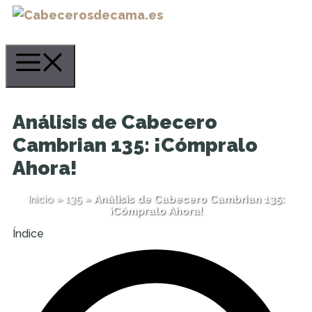
Saltar
al
contenido
Menú
Análisis de Cabecero
Cambrian 135: ¡Cómpralo
Ahora!
Inicio
»
135
»
Análisis de Cabecero Cambrian 135:
¡Cómpralo Ahora!
Índice