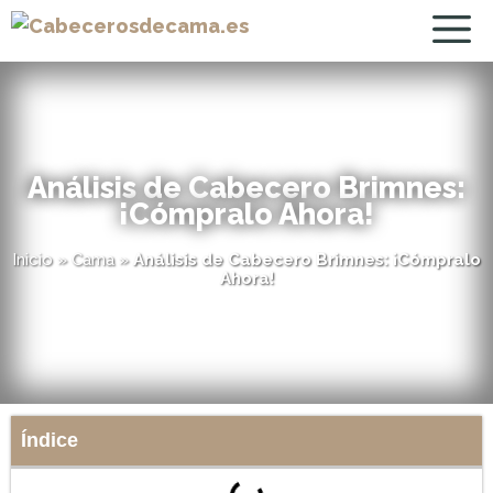
Análisis de Cabecero Brimnes:
¡Cómpralo Ahora!
Inicio
»
Cama
»
Análisis de Cabecero Brimnes: ¡Cómpralo
Ahora!
Índice