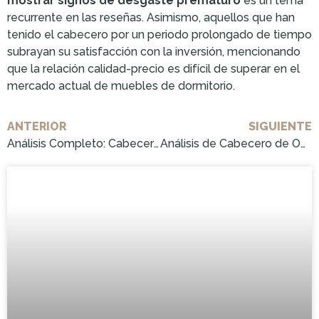
mostrar signos de desgaste prematuro
es un tema
recurrente en las reseñas. Asimismo, aquellos que han
tenido el cabecero por un periodo prolongado de tiempo
subrayan su satisfacción con la inversión, mencionando
que la relación calidad-precio es difícil de superar en el
mercado actual de muebles de dormitorio.
ANTERIOR
SIGUIENTE
Análisis Completo: Cabecero con Tachuelas – ¡Adquiérelo Hoy Mismo!
Análisis de Cabecero de Obra: ¡Cómpralo Ahora!